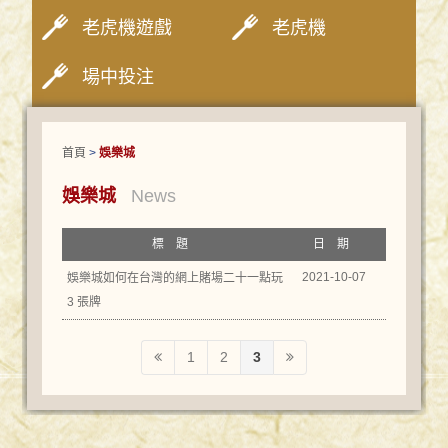
老虎機遊戲
老虎機
場中投注
首頁
>
娛樂城
娛樂城
News
標題
日期
2021-10-07
娛樂城如何在台灣的網上賭場二十一點玩
3 張牌
1
2
3