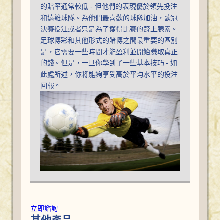
的賠率通常較低 - 但他們的表現優於領先投注
和遠離球隊。為他們最喜歡的球隊加油，歐冠
決賽投注或者只是為了獲得比賽的腎上腺素。
足球博彩和其他形式的賭博之間最重要的區別
是，它需要一些時間才能盈利並開始賺取真正
的錢。但是，一旦你學到了一些基本技巧 - 如
此處所述，你將能夠享受高於平均水平的投注
回報。
立即諮詢
其他產品