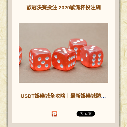
歐冠決賽投注-2020歐洲杯投注網
USDT娛樂城全攻略｜最新娛樂城體驗
金、EX娛樂城介紹與PTT網友推薦