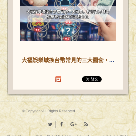
大福娛樂城換台幣常見的三大圈套，教
你如何辨識假幣商保護你的遊戲心血
© Copyright All Rights Reserved