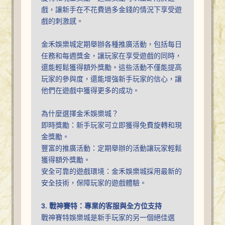
戲，讓新手在不花費過多金錢的情況下享受遊
戲的刺激感。
金禾娛樂城定期舉辦各種推廣活動，包括每日
任務和每週獎金，讓玩家在享受遊戲的同時，
還能輕鬆獲得額外獎勵。這些活動不僅能提高
玩家的參與度，還能增強新手玩家的信心，讓
他們在遊戲中獲得更多的成功。
為什麼選擇金禾娛樂城？
即時獎勵：新手玩家可立即獲得免費旋轉和現
金獎勵。
豐富的推廣活動：定期舉辦的活動讓玩家輕鬆
獲得額外獎勵。
安全可靠的遊戲環境：金禾娛樂城採用最新的
安全技術，保障玩家的遊戲體驗。
3. 戰神賽特：專業的客服與全方位支持
戰神賽特娛樂城是新手玩家的另一個絕佳選