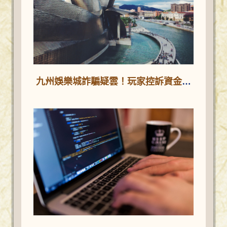
九州娛樂城詐騙疑雲！玩家控訴資金被
侵吞，詐騙手法大揭密！