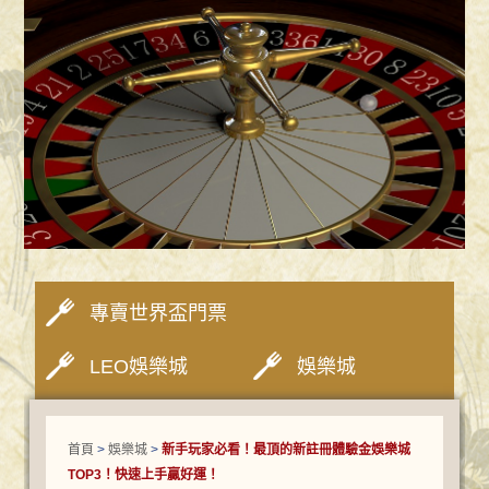
專賣世界盃門票
LEO娛樂城
娛樂城
首頁
>
娛樂城
>
新手玩家必看！最頂的新註冊體驗金娛樂城
TOP3！快速上手贏好運！