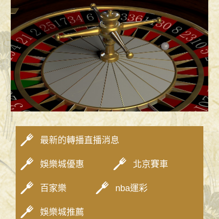
最新的轉播直播消息
娛樂城優惠
北京賽車
百家樂
nba運彩
娛樂城推薦